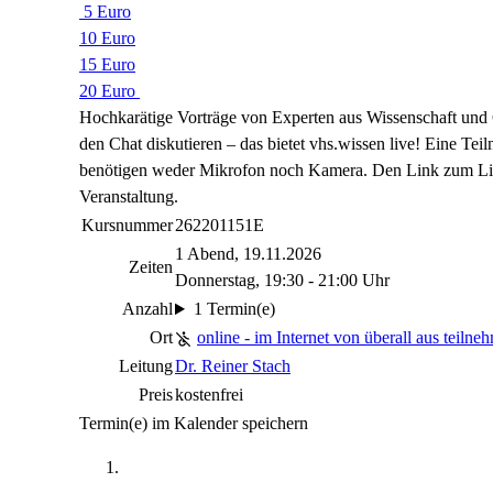
5 Euro
10 Euro
15 Euro
20 Euro
Hochkarätige Vorträge von Experten aus Wissenschaft und Ge
den Chat diskutieren – das bietet vhs.wissen live! Eine Te
benötigen weder Mikrofon noch Kamera. Den Link zum Live
Veranstaltung.
Kursnummer
262201151E
1 Abend, 19.11.2026
Zeiten
Donnerstag, 19:30 - 21:00 Uhr
Anzahl
1 Termin(e)
Ort
online - im Internet von überall aus teilne
Leitung
Dr. Reiner Stach
Preis
kostenfrei
Termin(e) im Kalender speichern