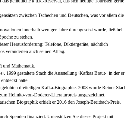
das gemütliche k.u.k.-Reservat, das sich heutige Touristen gerne
egensätzen zwischen Tschechen und Deutschen, was vor allem die
novationen innerhalb weniger Jahre durchgesetzt wurde, ließ bei
poche zu stehen.
ieser Herausforderung: Telefone, Diktiergeräte, nächtlich
nos veränderten auch seinen Alltag.
aft und Mathematik.
. 1999 gestaltete Stach die Ausstellung ›Kafkas Braut‹, in der er
entdeckt hatte.
hgelobten dreiteiligen Kafka-Biographie. 2008 wurde Reiner Stach
 zum Heimito-von-Doderer-Literaturpreis ausgezeichnet.
rischen Biographik erhielt er 2016 den Joseph-Breitbach-Preis.
rch Spenden finanziert. Unterstützen Sie dieses Projekt mit