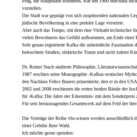
Prag, die Hauptstadt Böhmens, war um 1900 durchaus nicht 
vorstellen.
Die Stadt war geprägt von sich zuspitzenden nationalen G
jüdische Bevölkerung in eine prekäre Lage versetzte.
Aber auch das Tempo, mit dem eine Vielzahl technischer In
vielen Bewohnern das Gefühl aufkommen, am Ende einer E
Sehr genau registrierte Kafka die unheimliche Faszination d
beleuchtete Straßen, elektrische Trams und nicht zuletzt Ki
Dr. Reiner Stach studierte Philosophie, Literaturwissensch
1987 erschien seine Monographie ›Kafkas erotischer Mythos‹
den Nachlass Felice Bauers präsentierte, den er in den USA 
2002 und 2008 erschienen die ersten beiden Bände der hoc
für ›Kafka: Die Jahre der Erkenntnis‹ mit dem Sonderpreis
Für sein herausragendes Gesamtwerk auf dem Feld der litera
Die Vorträge der Reihe vhs-wissen werden ausschließlich du
einer Gebühr Ihrer Wahl.
Ich möchte gerne spenden: