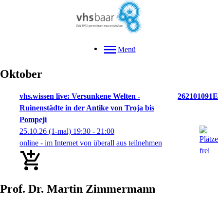
Menü
Oktober
vhs.wissen live: Versunkene Welten -
262101091E
Ruinenstädte in der Antike von Troja bis
Pompeji
25.10.26
(1-mal)
19:30
- 21:00
online - im Internet von überall aus teilnehmen
Prof. Dr.
Martin
Zimmermann