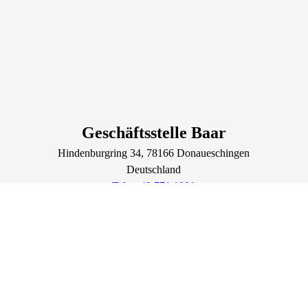
Geschäftsstelle Baar
Hindenburgring
34
, 78166
Donaueschingen
Deutschland
Tel.: +49 771 1001
Fax.: +49 771 1059
Volkshochschule Baar
Lage & Routenplaner