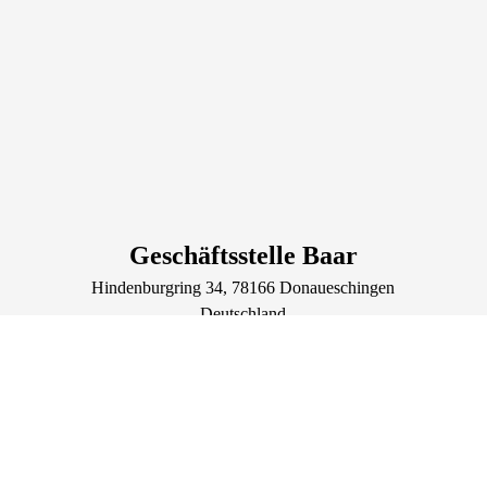
Geschäftsstelle Baar
Hindenburgring
34
, 78166
Donaueschingen
Deutschland
Tel.: +49 771 1001
Fax.: +49 771 1059
Volkshochschule Baar
Lage & Routenplaner