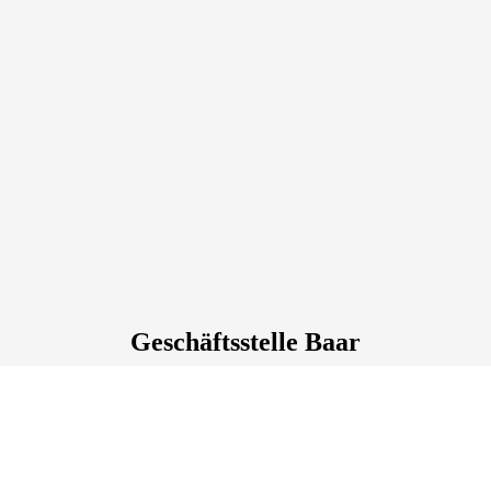
Geschäftsstelle Baar
Hindenburgring
34
, 78166
Donaueschingen
Deutschland
Tel.: +49 771 1001
Fax.: +49 771 1059
Volkshochschule Baar