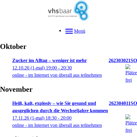
Menü
Oktober
Zucker im Alltag – weniger ist mehr
262303021SO
12.10.26
(1-mal)
19:00
- 20:30
online - im Internet von überall aus teilnehmen
November
Heiß, kalt, explosiv – wie Sie gesund und
262304011SO
ausgeglichen durch die Wechseljahre kommen
17.11.26
(1-mal)
18:30
- 20:00
online - im Internet von überall aus teilnehmen