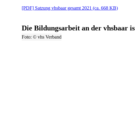
[PDF]
Satzung vhsbaar gesamt 2021
(ca. 668 KB)
Die Bildungsarbeit an der vhsbaar ist
Foto: © vhs Verband