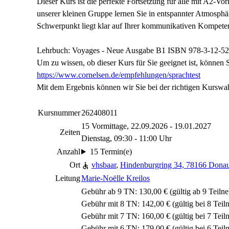
Dieser Kurs ist die perfekte Fortsetzung für alle mit A2-V
unserer kleinen Gruppe lernen Sie in entspannter Atmosphär
Schwerpunkt liegt klar auf Ihrer kommunikativen Kompete
Lehrbuch: Voyages - Neue Ausgabe B1 ISBN
978-3-12-5
Um zu wissen, ob dieser Kurs für Sie geeignet ist, können S
https://www.cornelsen.de/empfehlungen/sprachtest
Mit dem Ergebnis können wir Sie bei der richtigen Kurswah
Kursnummer
262408011
15 Vormittage, 22.09.2026 - 19.01.2027
Zeiten
Dienstag, 09:30 - 11:00 Uhr
Anzahl
15 Termin(e)
Ort
vhsbaar
,
Hindenburgring 34, 78166 Dona
Leitung
Marie-Noëlle Kreilos
Gebühr ab 9 TN: 130,00 € (gültig ab 9 Teil
Gebühr mit 8 TN: 142,00 € (gültig bei 8 Tei
Gebühr mit 7 TN: 160,00 € (gültig bei 7 Tei
Gebühr mit 6 TN: 179,00 € (gültig bei 6 Tei