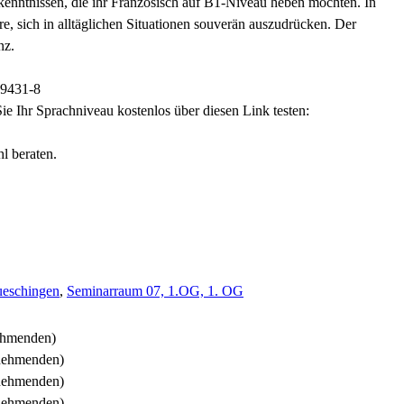
orkenntnissen, die ihr Französisch auf B1-Niveau heben möchten. In
e, sich in alltäglichen Situationen souverän auszudrücken. Der
nz.
29431-8
ie Ihr Sprachniveau kostenlos über diesen Link testen:
l beraten.
ueschingen
,
Seminarraum 07, 1.OG, 1. OG
nehmenden)
lnehmenden)
lnehmenden)
lnehmenden)