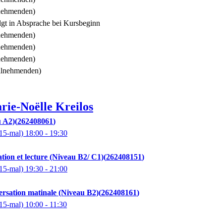
lnehmenden)
lgt in Absprache bei Kursbeginn
lnehmenden)
lnehmenden)
lnehmenden)
eilnehmenden)
rie-Noëlle
Kreilos
u A2)
262408061
15-mal)
18:00
- 19:30
tion et lecture (Niveau B2/ C1)
262408151
15-mal)
19:30
- 21:00
rsation matinale (Niveau B2)
262408161
15-mal)
10:00
- 11:30